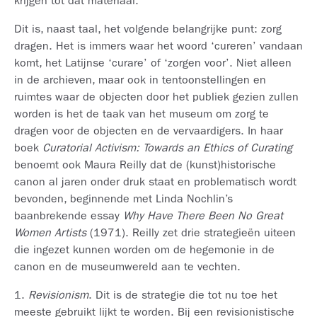
krijgen tot dat materiaal."
Dit is, naast taal, het volgende belangrijke punt: zorg
dragen. Het is immers waar het woord ‘cureren’ vandaan
komt, het Latijnse ‘curare’ of ‘zorgen voor’. Niet alleen
in de archieven, maar ook in tentoonstellingen en
ruimtes waar de objecten door het publiek gezien zullen
worden is het de taak van het museum om zorg te
dragen voor de objecten en de vervaardigers. In haar
boek
Curatorial Activism: Towards an Ethics of Curating
benoemt ook Maura Reilly dat de (kunst)historische
canon al jaren onder druk staat en problematisch wordt
bevonden, beginnende met Linda Nochlin’s
baanbrekende essay
Why Have There Been No Great
Women Artists
(1971). Reilly zet drie strategieën uiteen
die ingezet kunnen worden om de hegemonie in de
canon en de museumwereld aan te vechten.
1.
Revisionism
. Dit is de strategie die tot nu toe het
meeste gebruikt lijkt te worden. Bij een revisionistische