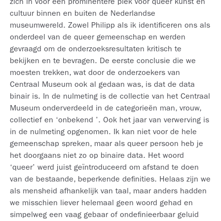
zich in voor een prominentere plek voor queer kunst en
cultuur binnen en buiten de Nederlandse
museumwereld. Zowel Philipp als ik identificeren ons als
onderdeel van de queer gemeenschap en werden
gevraagd om de onderzoeksresultaten kritisch te
bekijken en te bevragen. De eerste conclusie die we
moesten trekken, wat door de onderzoekers van
Centraal Museum ook al gedaan was, is dat de data
binair is. In de nulmeting is de collectie van het Centraal
Museum onderverdeeld in de categorieën man, vrouw,
collectief en ‘onbekend ’. Ook het jaar van verwerving is
in de nulmeting opgenomen. Ik kan niet voor de hele
gemeenschap spreken, maar als queer persoon heb je
het doorgaans niet zo op binaire data. Het woord
‘queer’ werd juist geïntroduceerd om afstand te doen
van de bestaande, beperkende definities. Helaas zijn we
als mensheid afhankelijk van taal, maar anders hadden
we misschien liever helemaal geen woord gehad en
simpelweg een vaag gebaar of ondefinieerbaar geluid