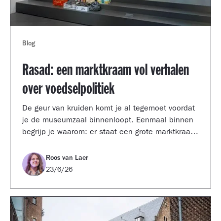
Blog
Rasad: een marktkraam vol verhalen
over voedselpolitiek
De geur van kruiden komt je al tegemoet voordat
je de museumzaal binnenloopt. Eenmaal binnen
begrijp je waarom: er staat een grote marktkraam,
volgestapeld met pakken melk, blikken soep,
zakken kruiden en kratten groenten. De kraam
Roos van Laer
heeft een dak van golfplaten en een stalen
23/6/26
rolluik, en is een installatie van het
kunstenaarscollectief Britto Arts Trust.