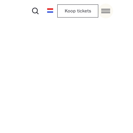
Koop tickets
et into the Met. Museum?’