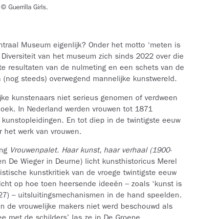
 Guerrilla Girls.
entraal Museum eigenlijk? Onder het motto ‘meten is
 Diversiteit van het museum zich sinds 2022 over die
ste resultaten van de nulmeting en een schets van de
en (nog steeds) overwegend mannelijke kunstwereld.
lijke kunstenaars niet serieus genomen of verdween
thoek. In Nederland werden vrouwen tot 1871
 kunstopleidingen. En tot diep in de twintigste eeuw
r het werk van vrouwen.
ing
Vrouwenpalet. Haar kunst, haar verhaal (1900-
 De Wieger in Deurne) licht kunsthistoricus Merel
istische kunstkritiek van de vroege twintigste eeuw
licht op hoe toen heersende ideeën – zoals ‘kunst is
27) – uitsluitingsmechanismen in de hand speelden.
van de vrouwelijke makers niet werd beschouwd als
e met de schilders’ las ze in De Groene