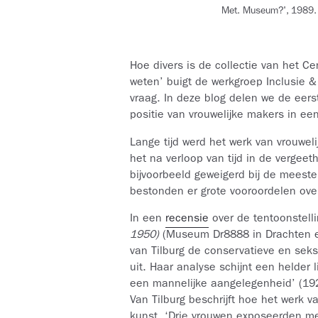
Met. Museum?', 1989. ©
Hoe divers is de collectie van het C
weten’ buigt de werkgroep Inclusie &
vraag. In deze blog delen we de eer
positie van vrouwelijke makers in e
Lange tijd werd het werk van vrouwe
het na verloop van tijd in de vergee
bijvoorbeeld geweigerd bij de meeste
bestonden er grote vooroordelen ove
In een
recensie
over de tentoonstell
1950)
(Museum Dr8888 in Drachten en
van Tilburg de conservatieve en seks
uit. Haar analyse schijnt een helder 
een mannelijke aangelegenheid’ (19
Van Tilburg beschrijft hoe het werk 
kunst. ‘Drie vrouwen exposeerden me