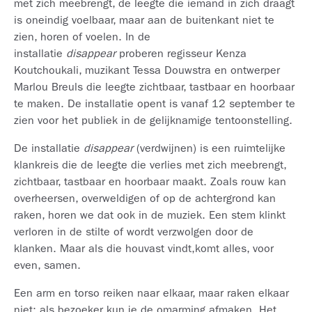
met zich meebrengt, de leegte die iemand in zich draagt
is oneindig voelbaar, maar aan de buitenkant niet te
zien, horen of voelen. In de
installatie
disappear
proberen regisseur Kenza
Koutchoukali, muzikant Tessa Douwstra en ontwerper
Marlou Breuls die leegte zichtbaar, tastbaar en hoorbaar
te maken. De installatie opent is vanaf 12 september te
zien voor het publiek in de gelijknamige tentoonstelling.
De installatie
disappear
(verdwijnen) is een ruimtelijke
klankreis die de leegte die verlies met zich meebrengt,
zichtbaar, tastbaar en hoorbaar maakt. Zoals rouw kan
overheersen, overweldigen of op de achtergrond kan
raken, horen we dat ook in de muziek. Een stem klinkt
verloren in de stilte of wordt verzwolgen door de
klanken. Maar als die houvast vindt,komt alles, voor
even, samen.
Een arm en torso reiken naar elkaar, maar raken elkaar
niet: als bezoeker kun je de omarming afmaken. Het