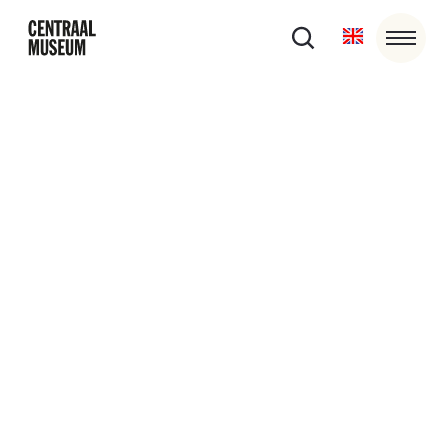
11/9/25
-
14/9/25
Gaudeamus Festival in Centraal
Museum: disappear
De installatie disappear (verdwijnen) is een ruimtelijke
klankreis die de leegte die verlies met zich meebrengt,
zichtbaar, tastbaar en hoorbaar maakt. Zoals rouw kan
overheersen, overweldigen of op de achtergrond kan
raken, horen we dat ook in de muziek.