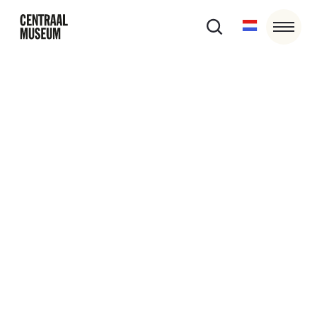
11/10/25
11:00
-
17:00
Thematour: Natuur in Collectie
Centraal
Ontdek de thematour ‘Natuur: vriend of vijand?’ in
Collectie Centraal.