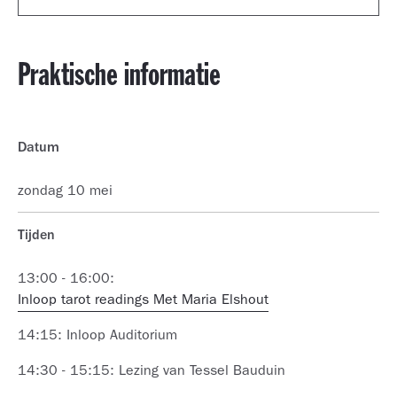
Universiteit van Amsterdam bij
Sjoeke-Marije Wallendal is theatermaker,
Cultuurwetenschappen, coördineert het MA
lichaamsgericht therapeut en tarotlezer. Als
programma
Heritage and Memory Studies
. Haar
Praktische informatie
regisseur maakt ze werk waarbij de toeschouwer
onderzoeksinteresse omvat surrealisme, moderne
deelnemer wordt en alle zintuigen worden
curiositeitenkabinetten, provenance kwesties in
aangesproken. Dit doet ze onder andere bij Tryater,
avant-garde collecties, en kritische erfgoedstudies.
Calefax, Tresonanz en haar eigen gezelschap
In 2025 is
Surrealism and the Tarot
, onder haar
Datum
Maria Guerrera. Ervaring, de lichamelijke en
redactie, uitgekomen bij Fulgur Press.
gevoelsmatige beleving van iets, is een rode draad
zondag 10 mei
in haar werk. De tarotkaarten zet Sjoeke-Marije al
20 jaar in als waardevol spel om inzicht te krijgen
Tijden
in zichzelf en anderen. Zij ziet de Grote Arcana, de
eerste 22 kaarten, als een cyclus waar je
13:00 - 16:00:
gedurende je leven meerdere keren doorheen
Inloop tarot readings Met Maria Elshout
reist.
14:15: Inloop Auditorium
In deze lezing gaat zij in op de betekenis en de
symboliek van de tarotkaarten en laat zien hoe je
14:30 - 15:15: Lezing van Tessel Bauduin
die kunt lezen en interpreteren.