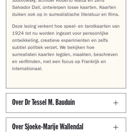
Jodorowsky, schilder Roberto Matta en zelfs
Salvador Dalí, ontwierpen losse kaarten. Kaarten
duiken ook op in surrealistische literatuur en films.
Deze lezing verkent hoe speel- en tarotkaarten van
1924 tot nu worden ingezet voor persoonlijke
ontwikkeling, creatieve experimenten en zelfs
subtiel politiek verzet. We bekijken hoe
surrealisten kaarten legden, maakten, beschreven
en verfilmden, met een focus op Frankrijk en
internationaal.
Over Dr Tessel M. Bauduin
Dr. Tessel M. Bauduin is mediëvist en desondanks
al 17 jaar gespecialiseerd in kunst en cultuur van
Over Sjoeke-Marije Wallendal
de twintigste eeuw. Bauduin, UD aan de