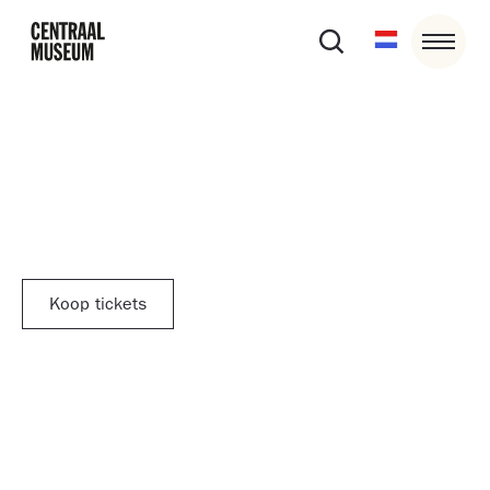
10/5/26
14:15
-
16:15
Tarot ontmoeting: groei
Koop tickets
Een verdieping op tarot aan de hand van tarotreadings
en lezingen van Tessel Bauduin en Sjoeke-Marije
Wallendal.