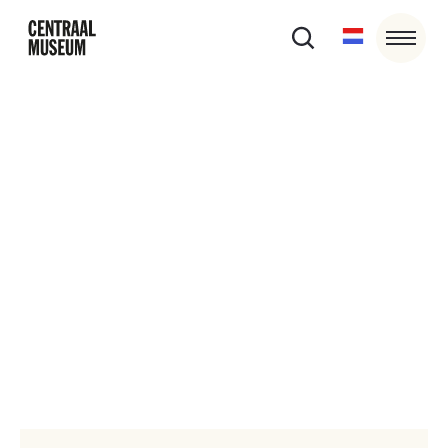
Museumcafé Centraal
Museumcafé huren
Bekijk foto's
Het museumcafé is de juiste plek voor een goede kop
koffie, een lekkere lunch of een gezellige borrel