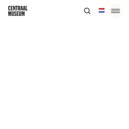
Podcast
Interessant Best Mooi van Lily van
der Stokker
Podcast Kunst Centraal | Aflevering 8. Vrouwelijkheid in
de kunstwereld verkend door Laurie Cluitmans, Hans
den Hartog Jager, Lily van der Stokker en Ona
Schenkels.