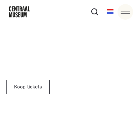
17/7/26
14:30
-
18:30
Museumdate
Koop tickets
Helemaal klaar met eindeloos swipen? Tijd om elkaar in
het echt te ontmoeten!