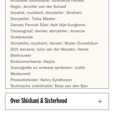
Artistieke coördinatie: Gina-Alina Patilea
Regie: Jennifer van der Schaaf
Vocalist, muzikant, storyteller: Shishani
Storyteller: Tieka Masfar
Danser, Pencak Silat: Asih Nije-Sungkono
Choreograaf, danser, storyteller: Jomecia
Oosterwolde
Storyteller, muzikant, danser: Wulan Dumatubun
DOX dansers: Julia van der Wouden, Veerle
Brethouwer
Kostuumontwerp: Alejita
Scenografie en ontwerp symbolen: Judith
Westerveld
Productieleider: Nehry Eyndhoven
Technische coördinatie: Boaz van den Ban
Marketing en communicatie: Amy Plasa, Marie Lou
Sauter
Over Shishani & Sisterhood
Fotografie: Rien de Jager
Videografie en fotografie: Bowie Verschuuren
In 2021 richtte de meervoudig bekroonde singer-