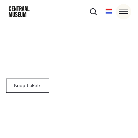
4/10/25
13:00
-
16:30
Voorstelling Forget to Remember
Koop tickets
Laat je meenemen door verhalen die niet vergeten
mogen worden!