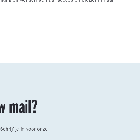
rking en wensen we haar succes en plezier in haar
uw mail?
hrijf je in voor onze