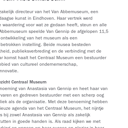
zakelijk directeur van het Van Abbemuseum, een
agse kunst in Eindhoven. Haar vertrek werd
waardering voor wat ze gedaan heeft, steun en alle
n Abbemuseum speelde Van Gennip de afgelopen 11,5
re ontwikkeling van het museum als een
 betrokken instelling. Beide musea besteden
kheid, publieksverbreding en de verbinding met de
haar komst haalt het Centraal Museum een bestuurder
ebied van cultureel ondernemerschap,
nnovatie.
ezicht Centraal Museum
enoeming van Anastasia van Gennip en heet haar van
ervaren en gedreven bestuurder met een scherp oog
liek als de organisatie. Met deze benoeming hebben
itieuze agenda van het Centraal Museum, het nijntje
bij zowel Anastasia van Gennip als zakelijk
 Rutten in goede handen is. Als raad kijken we met