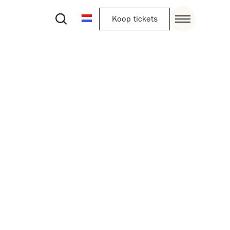
Koop tickets
rstap van het Van Abbemuseum naar het