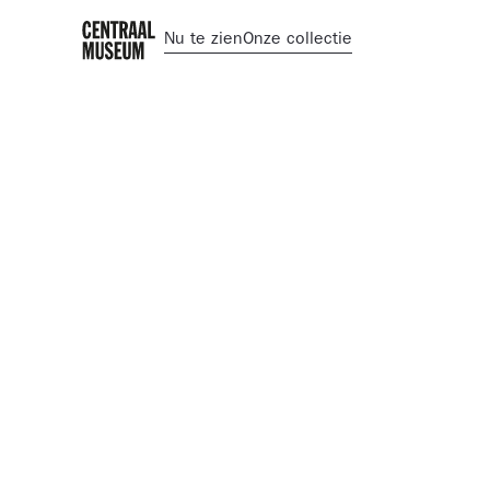
Nu te zien
Onze collectie
Nieuws
Anastasia van Ge
nieuwe zakelijk
directeur