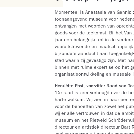
Momenteel is Anastasia van Gennip 
toonaangevend museum voor hedenda
ontvangen met woorden van oprechte 
goeds voor de toekomst. Bij het Va
jaar een belangrijke rol in de verde
vooruitstrevende en maatschappelijk
bijzondere aandacht aan toegankelij
stad waarin zij gevestigd zijn. Met 
binnen met ruime expertise op het g
organisatieontwikkeling en museale i
Henriëtte Post
,
voorzitter Raad van To
‘De raad is zeer verheugd over de b
harte welkom. Wij zien in haar een 
voor de behoeften van zowel het pub
wij er alle vertrouwen in dat de amb
museum en het Rietveld Schröderhuis 
directeur en artistiek directeur Bart