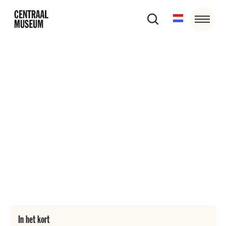
21/2/26
-
31/12/26
Blik op Bloemen
Stadscolumn: Van Baaren Stichting 70 jaar
In het kort