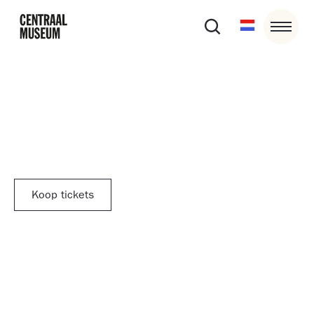
10/08/26
20:00
-
23:30
Cinema Centraal
Koop tickets
Cinema Centraal keert deze zomer terug naar de
binnentuin van het Centraal Museum!